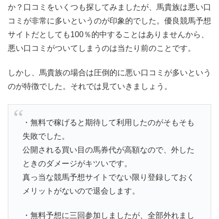
か？口コミをいくつも探してみましたが、馬貴族は悪い口
コミが非常に多いというのが印象的でした。優良競馬予想
サイトだとしても100％的中することはありませんから、
悪い口コミがついてしまうのは当たり前のことです。
しかし、馬貴族の場合は圧倒的に悪い口コミが多いという
のが特徴でした。それでは見ていきましょう。
・無料で稼げると期待して利用したのがそもそも
失敗でした。
公開される買い目の馬券代が高額なので、外した
ときのダメージがキツいです。
真っ当な競馬予想サイトでない限り登録しておく
メリットがないので退会します。
・無料予想に三回参加しましたが、全部外れまし