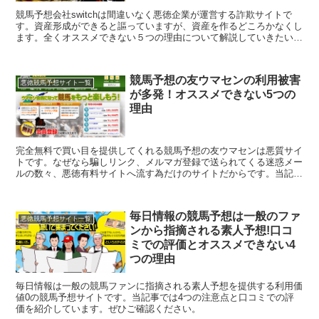
競馬予想会社switchは間違いなく悪徳企業が運営する詐欺サイトで
す。資産形成ができると謳っていますが、資産を作るどころかなくし
ます。全くオススメできない５つの理由について解説していきたいと
思います。
競馬予想の友ウマセンの利用被害
悪徳競馬予想サイト一覧
が多発！オススメできない5つの
理由
完全無料で買い目を提供してくれる競馬予想の友ウマセンは悪質サイ
トです。なぜなら騙しリンク、メルマガ登録で送られてくる迷惑メー
ルの数々、悪徳有料サイトへ流す為だけのサイトだからです。当記事
ではウマセンをおすすめできない理由を詳しく解説しますので、ぜひ
ご確認ください。
毎日情報の競馬予想は一般のファ
悪徳競馬予想サイト一覧
ンから指摘される素人予想!口コ
ミでの評価とオススメできない4
つの理由
毎日情報は一般の競馬ファンに指摘される素人予想を提供する利用価
値0の競馬予想サイトです。当記事では4つの注意点と口コミでの評
価を紹介しています。ぜひご確認ください。