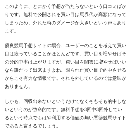
このように、とにかく予想が当たらないという口コミばか
りです。無料で公開される買い目は馬券代が高額になって
しまうため、外れた時のダメージが大きいという声もあり
ます。
優良競馬予想サイトの場合、ユーザーのことを考えて買い
目は絞っていることがほとんどです。買い目を増やせばそ
の分的中率は上がりますが、買い目を闇雲に増やせばいい
なら誰だって出来ますよね。限られた買い目で的中させる
からこそ有力な情報です。それを外しているのでは意味が
ありません。
しかも、回収出来ないというだけでなくそもそも的中しな
いというのが致命的です。無料予想を3回中3回外してい
るという時点でもはや利用する価値の無い悪徳競馬サイト
であると言えるでしょう。