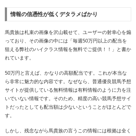
情報の信憑性が低くデタラメばかり
馬貴族は札束の画像を沢山載せて、ユーザーの射幸心を煽
っており、その画像の中には「毎週50万円以上の配当を
狙える弊社のハイクラス情報を無料でご提供！！」と書か
れています。
50万円と言えば、かなりの高額配当です。これが本当な
ら非常に魅力的な内容です。なぜなら、普通優良競馬予想
サイトが提供している無料情報は有料情報のように力を注
いでいない情報です。そのため、精度の高い競馬予想サイ
トだったとしても配当額は少ないということがほとんどで
す。
しかし、残念ながら馬貴族の言うこの情報には根拠は全く