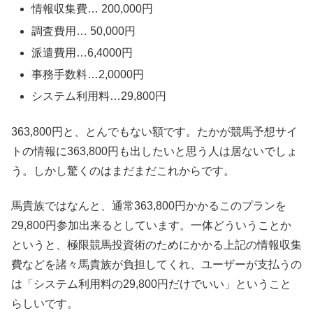
情報収集費… 200,000円
調査費用… 50,000円
派遣費用…6,4000円
事務手数料…2,0000円
システム利用料…29,800円
363,800円と、とんでもない額です。たかが競馬予想サイ
トの情報に363,800円も出したいと思う人は居ないでしょ
う。しかし驚くのはまだまだこれからです。
馬貴族ではなんと、通常363,800円かかるこのプランを
29,800円参加出来るとしています。一体どういうことか
というと、極限競馬投資術のためにかかる上記の情報収集
費などを諸々馬貴族が負担してくれ、ユーザーが支払うの
は「システム利用料の29,800円だけでいい」ということ
らしいです。