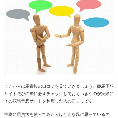
ここからは馬貴族の口コミを見ていきましょう。競馬予想
サイト選びの際に必ずチェックしておくべきなのが実際に
その競馬予想サイトを利用した人の口コミです。
実際に馬貴族を使ってみた人はどんな風に思っているの