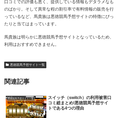
口コミでの評価も悪く、提供している情報もデタラメなも
のばかり。そして異常な程の割引率で有料情報の販売を行
っているなど、馬貴族は悪徳競馬予想サイトの特徴にぴっ
たりと当てはまっています。
馬貴族は明らかに悪徳競馬予想サイトとなっているため、
利用はおすすめできません。
悪徳競馬予想サイト一覧
関連記事
スイッチ（switch）の利用被害口
悪徳競馬予想サイト一覧
コミ総まとめ!悪徳競馬予想サイ
トである4つの理由