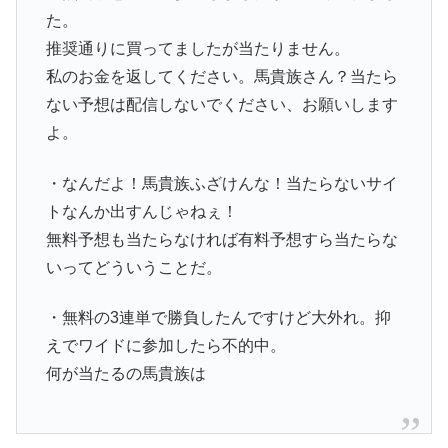
た。
推奨通りに買ってましたが当たりません。
私のお金を返してください。馬貴族さん？当たら
ない予想は配信しないでください、お願いします
よ。
・なんだよ！馬貴族ふざけんな！当たらないサイ
トなんか出すんじゃねぇ！
無料予想も当たらなければ有料予想すら当たらな
いってどういうことだ。
・無料の3連単で勝負したんですけど大外れ。抑
えでワイドに参加したら不的中。
何が当たるの馬貴族は