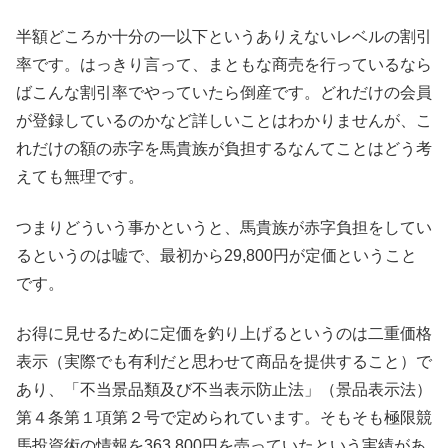
半額どころか十分の一以下というありえないレベルの割引
率です。はっきり言って、まともな商売を行っているなら
ばこんな割引率でやっていたら倒産です。どれだけの会員
が登録しているのかなど詳しいことはわかりませんが、こ
れだけの額の赤字を馬貴族が負担するなんてことはどう考
えても無理です。
つまりどういう事かというと、馬貴族が赤字負担をしてい
るというのは嘘で、最初から29,800円が定価ということ
です。
お得に見せるために定価を釣り上げるというのは二重価格
表示（実際でも有利だと思わせて商品を提供すること）で
あり、「不当景品類及び不当表示防止法」（景品表示法）
第４条第１項第２号で定められています。そもそも極限競
馬投資術の情報を363,800円を売っていたという実績があ