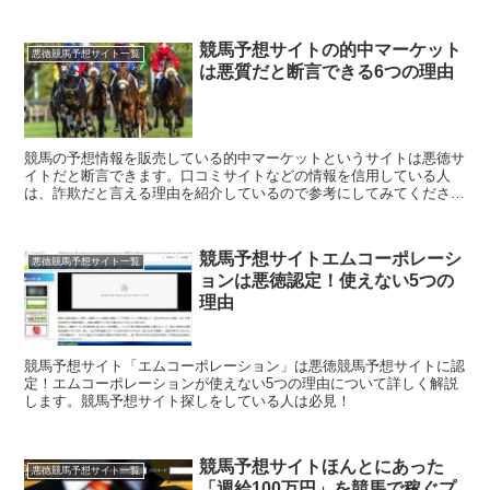
競馬予想サイトの的中マーケット
悪徳競馬予想サイト一覧
は悪質だと断言できる6つの理由
競馬の予想情報を販売している的中マーケットというサイトは悪徳サ
イトだと断言できます。口コミサイトなどの情報を信用している人
は、詐欺だと言える理由を紹介しているので参考にしてみてくださ
い！
競馬予想サイトエムコーポレーシ
悪徳競馬予想サイト一覧
ョンは悪徳認定！使えない5つの
理由
競馬予想サイト「エムコーポレーション」は悪徳競馬予想サイトに認
定！エムコーポレーションが使えない5つの理由について詳しく解説
します。競馬予想サイト探しをしている人は必見！
競馬予想サイトほんとにあった
悪徳競馬予想サイト一覧
「週給100万円」を競馬で稼ぐプ